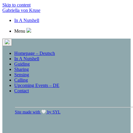
Skip to content
Gabriella von Kruse
In A Nutshell
Menu
Homepage – Deutsch
In A Nutshell
Guiding
Sharing
Sensing
Calling
Upcoming Events – DE
Contact
Site made with
by SYL