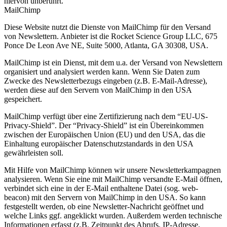
hiervon unberührt.
MailChimp
Diese Website nutzt die Dienste von MailChimp für den Versand
von Newslettern. Anbieter ist die Rocket Science Group LLC, 675
Ponce De Leon Ave NE, Suite 5000, Atlanta, GA 30308, USA.
MailChimp ist ein Dienst, mit dem u.a. der Versand von Newslettern
organisiert und analysiert werden kann. Wenn Sie Daten zum
Zwecke des Newsletterbezugs eingeben (z.B. E-Mail-Adresse),
werden diese auf den Servern von MailChimp in den USA
gespeichert.
MailChimp verfügt über eine Zertifizierung nach dem “EU-US-
Privacy-Shield”. Der “Privacy-Shield” ist ein Übereinkommen
zwischen der Europäischen Union (EU) und den USA, das die
Einhaltung europäischer Datenschutzstandards in den USA
gewährleisten soll.
Mit Hilfe von MailChimp können wir unsere Newsletterkampagnen
analysieren. Wenn Sie eine mit MailChimp versandte E-Mail öffnen,
verbindet sich eine in der E-Mail enthaltene Datei (sog. web-
beacon) mit den Servern von MailChimp in den USA. So kann
festgestellt werden, ob eine Newsletter-Nachricht geöffnet und
welche Links ggf. angeklickt wurden. Außerdem werden technische
Informationen erfasst (z.B. Zeitpunkt des Abrufs, IP-Adresse,